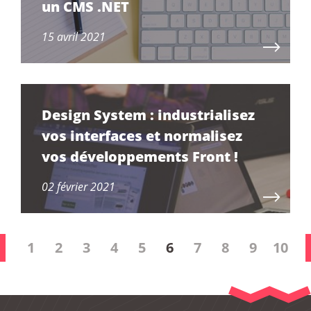
un CMS .NET
15 avril 2021
Design System : industrialisez
vos interfaces et normalisez
vos développements Front !
02 février 2021
1
2
3
4
5
6
7
8
9
10